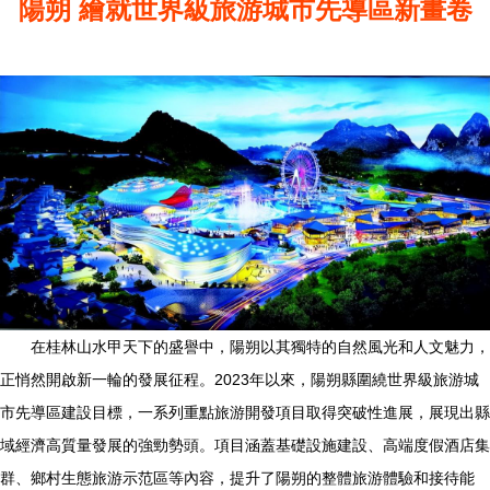
陽朔 繪就世界級旅游城市先導區新畫卷
在桂林山水甲天下的盛譽中，陽朔以其獨特的自然風光和人文魅力，
正悄然開啟新一輪的發展征程。2023年以來，陽朔縣圍繞世界級旅游城
市先導區建設目標，一系列重點旅游開發項目取得突破性進展，展現出縣
域經濟高質量發展的強勁勢頭。項目涵蓋基礎設施建設、高端度假酒店集
群、鄉村生態旅游示范區等內容，提升了陽朔的整體旅游體驗和接待能