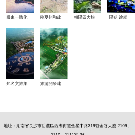
簽約
膠東一體化
臨夏州和政
朝陽四大旅
陽朔 繪就
文旅在行動
縣濱河東區
游項目入選
世界級旅游
煙青互動
文化旅游開
國家名單，
城市先導區
采擷鮮美
發綜合體建
區域旅游發
新畫卷
旅游開發項
設項目順利
展迎來新機
目——深入
推進
遇
推進區域協
同，共筑藍
知名文旅集
旅游開發建
色經濟新高
團與加速數
造如何選擇
地
字化轉型，
合理價格與
攜手省級政
優質項目指
府國際文旅
南
地址：湖南省長沙市岳麓區西湖街道金星中路319號金谷大廈 2109、
合作簽約儀
2110、2111室-36