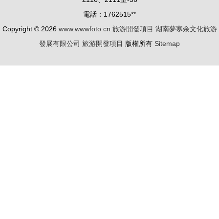
式圓滿成功
電話：1762515**
背后的戰略
Copyright © 2026
www.wwwfoto.cn
旅游開發項目
湖南夢寒余文化旅游
藍圖 解碼
發展有限公司
旅游開發項目
版權所有
Sitemap
數字經濟賦
能旅游開發
新時代路徑