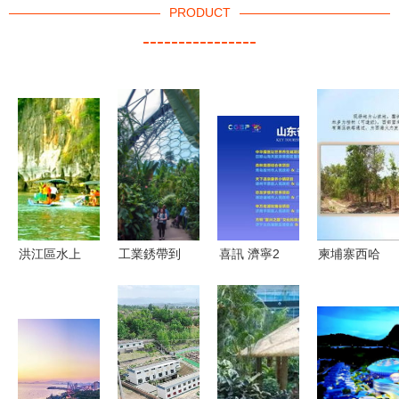
PRODUCT
----------------
洪江區水上
工業銹帶到
喜訊 濟寧2
柬埔寨西哈
旅游開發項
文旅秀帶
個旅游重點
努克港80公
目 打造山
工廠與廢棄
項目在儒商
頃旅游地產
水文旅新名
地如何變身
大會2018
開發項目推
片
網紅打卡點
精品旅游產
薦
業論壇成功