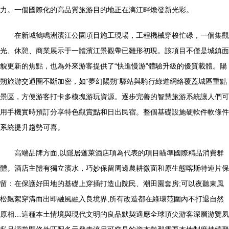
力。一個國際化的高品質旅游目的地正在漓江畔煥發新光彩。
在新城鶴鳴洲濱江公園項目施工現場，工程機械穿梭忙碌，一個集觀
光、休憩、商業展示于一體濱江景觀帶已雛形初現。該項目不僅是城鎮面
貌更新的焦點，也為外來游客提供了“快進慢游”體驗升級的優質載體。陽
朔旅游交通圈不斷加密，如“夢幻陽朔”驛站與騎行綠道網絡覆蓋城區重點
景區，方便游客打卡多模塊游玩資源。逐步完善的智慧旅游系統讓人們可
用手機實時預訂分享特色觀賞點和日出民宿。整個基礎設施硬軟件軟條件
系統提升趨勢可喜。
高端品牌方面,以隱居蓬萊酒店項為代表的項目瞄準國際精品消費群
體。酒店主體有獨立濱水，巧妙保留周邊農耕微面和原生態喀斯特連片保
留：在保護好田地的基礎上穿插打造山院民、潮田園套房;可以夜聽東風
松飄絮穿溝而出即融風融入良境界,所有改造都在綠環范圍內不打退自然
原相…這種本土情境與現代文明的良品默契適應全球頂尖游客深層游覽夙