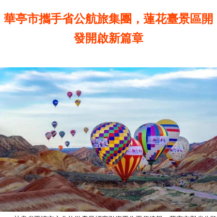
華亭市攜手省公航旅集團，蓮花臺景區開
發開啟新篇章