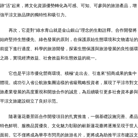
跡“活”起來，將文化資源優勢轉化為可感、可知、可參與的旅游產品，增
強平涼文旅品牌的獨特性和吸引力。
再次，它是對“綠水青山就是金山銀山”理念的生動詮釋。合作開發將
始終堅持生態優先、綠色發展的原則，在保護原始生態環境和文物遺址的
前提下進行適度、科學的旅游開發，探索生態保護與旅游發展的良性循環
之路，實現經濟效益、社會效益和生態效益的統一。
它也是平涼市優化營商環境、積極“走出去、引進來”招商成果的集中
體現。成功引入省公航旅集團這樣的省級戰略投資者，展現了平涼市對文
旅產業發展的高度重視和開放合作的誠意，為后續吸引更多社會資本參與
平涼文旅建設樹立了良好示范。
隨著蓮花臺景區合作開發項目的扎實推進，一個基礎設施完善、產品
特色鮮明、服務品質優良、文化魅力彰顯的嶄新蓮花臺將逐漸呈現于世人
面前。它不僅將成為華亭市閃亮的旅游名片，更將成為助推平涼市建設文