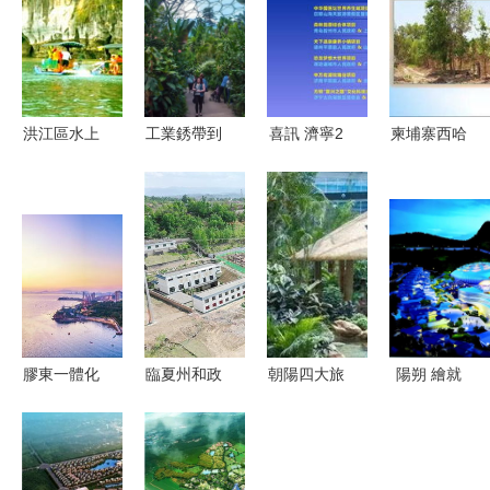
洪江區水上
工業銹帶到
喜訊 濟寧2
柬埔寨西哈
旅游開發項
文旅秀帶
個旅游重點
努克港80公
目 打造山
工廠與廢棄
項目在儒商
頃旅游地產
水文旅新名
地如何變身
大會2018
開發項目推
片
網紅打卡點
精品旅游產
薦
業論壇成功
簽約
膠東一體化
臨夏州和政
朝陽四大旅
陽朔 繪就
文旅在行動
縣濱河東區
游項目入選
世界級旅游
煙青互動
文化旅游開
國家名單，
城市先導區
采擷鮮美
發綜合體建
區域旅游發
新畫卷