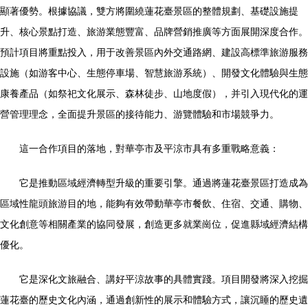
顯著優勢。根據協議，雙方將圍繞蓮花臺景區的整體規劃、基礎設施提
升、核心景點打造、旅游業態豐富、品牌營銷推廣等方面展開深度合作。
預計項目將重點投入，用于改善景區內外交通路網、建設高標準旅游服務
設施（如游客中心、生態停車場、智慧旅游系統）、開發文化體驗與生態
康養產品（如祭祀文化展示、森林徒步、山地度假），并引入現代化的運
營管理理念，全面提升景區的接待能力、游覽體驗和市場競爭力。
這一合作項目的落地，對華亭市及平涼市具有多重戰略意義：
它是推動區域經濟轉型升級的重要引擎。通過將蓮花臺景區打造成為
區域性龍頭旅游目的地，能夠有效帶動華亭市餐飲、住宿、交通、購物、
文化創意等相關產業的協同發展，創造更多就業崗位，促進縣域經濟結構
優化。
它是深化文旅融合、講好平涼故事的具體實踐。項目開發將深入挖掘
蓮花臺的歷史文化內涵，通過創新性的展示和體驗方式，讓沉睡的歷史遺