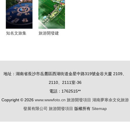
旅游開發項
設項目順利
展迎來新機
目——深入
推進
遇
推進區域協
同，共筑藍
知名文旅集
旅游開發建
色經濟新高
團與加速數
造如何選擇
地
字化轉型，
合理價格與
攜手省級政
優質項目指
府國際文旅
南
地址：湖南省長沙市岳麓區西湖街道金星中路319號金谷大廈 2109、
合作簽約儀
2110、2111室-36
式圓滿成功
電話：1762515**
背后的戰略
Copyright © 2026
www.wwwfoto.cn
旅游開發項目
湖南夢寒余文化旅游
藍圖 解碼
發展有限公司
旅游開發項目
版權所有
Sitemap
數字經濟賦
能旅游開發
新時代路徑