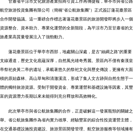
甘肅省平涼市文化旅游產業招商引資工作再傳捷報，華亭市與省公路
航空旅游投資集團有限公司（簡稱“省公航旅集團”）正式簽訂蓮花臺景區
合作開發協議。這一重磅合作標志著蓮花臺景區的旅游開發即將步入一個
資源整合、資本助力、專業化運營的全新階段，為平涼市乃至甘肅省的文
旅產業高質量發展注入了強勁動力。
蓮花臺景區位于華亭市西部，地處關山深處，是古“絲綢之路”的重要
支線通道，歷史文化底蘊深厚，自然風光雄奇秀麗。景區內不僅有秦漢皇
帝祭祀炎黃二帝的遺址，承載著悠久的祭祀文化與歷史傳說，更擁有大面
積的原始森林、高山草甸和清澈溪流，形成了集人文古跡與自然生態于一
體的獨特旅游資源。受制于開發資金、專業運營和基礎設施等因素，其豐
富的資源潛力長期以來未能得到充分釋放和高效轉化。
此次華亭市與省公航旅集團的合作，正是破解這一發展瓶頸的關鍵之
舉。省公航旅集團作為省內實力雄厚、經驗豐富的綜合性投資運營主體，
在交通基礎設施投資建設、旅游景區開發管理、航空旅游服務等領域擁有