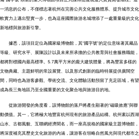
一消息的公布，不僅標志著杭州在完善公共文化服務體系、提升城市文化
軟實力上邁出堅實一步，也為這座國際旅游名城增添了一處重量級的文化
新地標與旅游新引擎。
據悉，該項目定位為國家級博物館，其“國字號”的定位意味著其藏品
等級、研究水平、展陳設計以及未來所承擔的公共教育與社會服務職能，
都將對標國內最高標準。5.7萬平方米的龐大建筑體量，將為豐富多樣的
文物典藏、主題鮮明的常設展覽、以及形式創新的臨時特展提供廣闊空
間，同時也為游客參觀、學術交流、文化體驗活動預留了充足區域，有望
成為長三角地區乃至全國重要的文化聚合地與旅游目的地。
從旅游開發的角度看，該博物館的落戶將產生顯著的“磁吸效應”與聯
動價值。其一，它將極大地豐富杭州現有的旅游產品結構。杭州素以西湖
山水、古都風貌、互聯網經濟聞名，而一座高規格的國家級主題博物館，
將深度補充其歷史文化旅游的內涵，讓游客在領略自然風光與現代都市之