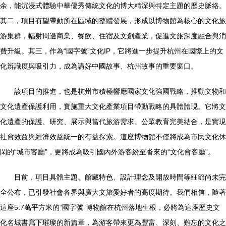
余，能沉浸式體驗中華優秀傳統文化的博大精深與特定主題的歷史脈絡。
其二，項目有望帶動所在區域的整體發展，形成以博物館為核心的文化旅
游集群，輻射周邊商業、餐飲、住宿及文創產業，促進文旅深度融合與消
費升級。其三，作為“國字號”文化IP，它將進一步提升杭州在國際上的文
化辨識度與吸引力，成為講好中國故事、杭州故事的重要窗口。
該項目的推進，也是杭州市積極響應國家文化強國戰略，推動文物和
文化遺產保護利用，實施重大文化產業項目帶動戰略的具體體現。它將文
化遺產的保護、研究、展示與當代旅游需求、公眾教育完美結合，是實現
社會效益與經濟效益統一的有益探索。這座博物館不僅將成為市民文化休
閑的“城市客廳”，更將成為吸引國內外游客紛至沓來的“文化會客廳”。
目前，項目具體主題、館藏特色、設計理念及開放時間等細節尚未完
全公布，已引發社會各界與廣大文旅愛好者的高度期待。我們相信，隨著
這座5.7萬平方米的“國字號”博物館在杭州落地生根，必將為這座歷史文
化名城書寫下璀璨的新篇章，為游客帶來更為豐富、深刻、難忘的文化之