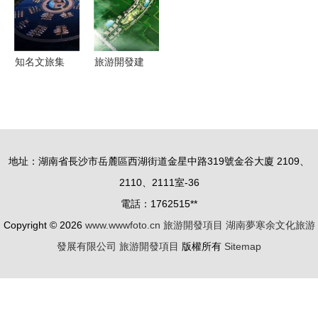
目——深入
推進
遇
推進區域協
同，共筑藍
知名文旅集
旅游開發建
色經濟新高
團與加速數
造如何選擇
地
字化轉型，
合理價格與
攜手省級政
優質項目指
府國際文旅
南
地址：湖南省長沙市岳麓區西湖街道金星中路319號金谷大廈 2109、
合作簽約儀
2110、2111室-36
式圓滿成功
電話：1762515**
背后的戰略
Copyright © 2026
www.wwwfoto.cn
旅游開發項目
湖南夢寒余文化旅游
藍圖 解碼
發展有限公司
旅游開發項目
版權所有
Sitemap
數字經濟賦
能旅游開發
新時代路徑