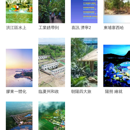
洪江區水上
工業銹帶到
喜訊 濟寧2
柬埔寨西哈
旅游開發項
文旅秀帶
個旅游重點
努克港80公
目 打造山
工廠與廢棄
項目在儒商
頃旅游地產
水文旅新名
地如何變身
大會2018
開發項目推
片
網紅打卡點
精品旅游產
薦
業論壇成功
簽約
膠東一體化
臨夏州和政
朝陽四大旅
陽朔 繪就
文旅在行動
縣濱河東區
游項目入選
世界級旅游
煙青互動
文化旅游開
國家名單，
城市先導區
采擷鮮美
發綜合體建
區域旅游發
新畫卷
旅游開發項
設項目順利
展迎來新機